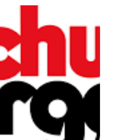
die Nordischen Junioren- und U23-
Weltmeisterschaften selektioniert. Die
Titelkämpfe finden vom 2. - 8. März in
Lillehammer (NOR) statt. Die Junioren- und
U23-Weltmeisterschaften gelten als wichtige
internationale Standortbestimmung und
bieten eine wertvolle Gelegenheit, sich auf
höchstem Niveau mit der Weltelite des
Nachwuchses zu messen. Wir gratulieren
Ramona herzlich zur Selektion und wünschen
ihr in Lillehammer viel Erfolg.