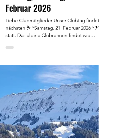
15. Feb.
Infos + Online-Anmeldung
Clubtag, Samstag, 21.
Februar 2026
Liebe Clubmitglieder Unser Clubtag findet
nächsten ⛷️ *Samstag, 21. Februar 2026 *🎿
statt. Das alpine Clubrennen findet wie
gewohnt am Vormittag statt, das
Langlaufrennen nach dem Mittag. Aufgrund
der aktuellen Schneesituation und den
gemeldeten Niederschlägen in den
nächsten Tagen, können wir euch erst