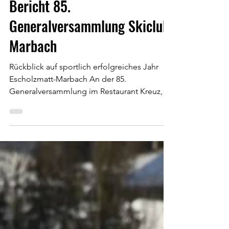
Bericht 85.
Generalversammlung Skiclub
Marbach
Rückblick auf sportlich erfolgreiches Jahr
Escholzmatt-Marbach An der 85.
Generalversammlung im Restaurant Kreuz,
Marbach, blickte der Skiclub Marbach auf ein
abwechslungsreiches und sportlich
erfolgreiches Vereinsjahr zurück. Präsident
René Thalmann begrüsste 46 Club- und
Ehrenmitglieder. Sowohl die Alpin- als auch
die Nordisch-Abteilung boten den Kindern
und Jugendlichen ein abwechslungsreiches
Trainingsprogramm mit intensiven Einheiten
nach J+S-Konzept, Teamanlässen, Lager