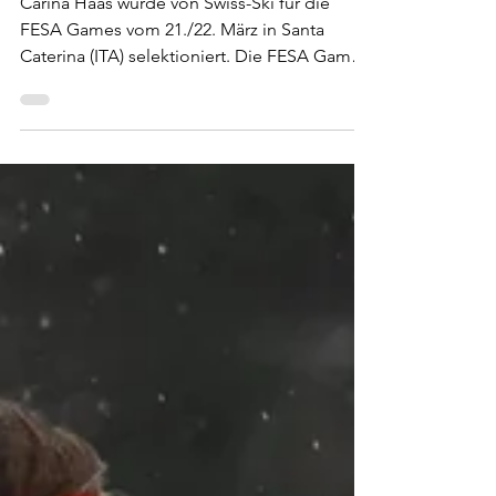
Carina Haas für FESA Games
selektioniert
Carina Haas wurde von Swiss-Ski für die
FESA Games vom 21./22. März in Santa
Caterina (ITA) selektioniert. Die FESA Games
sind ein jährlich stattfindender
internationaler Wettkampf für den
Wintersportnachwuchs. Sie werden von der
Federation of European Ski & Snowboard
Associations (FESA) organisiert, welcher 18
europäische Länder angehören. Im Langlauf
sind die Altersstufen U16 und U18
startberechtigt. Wir gratulieren Carina
herzlich zur Selektion und wünschen ihr viel
E