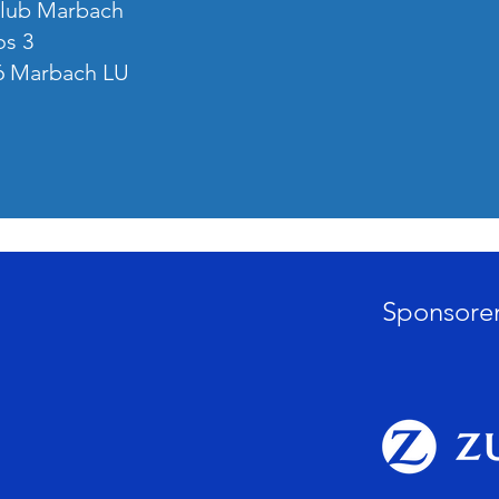
club Marbach
s 3
6 Marbach LU
Sponsore