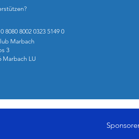
erstützen?
0 8080 8002 0323 5149 0
club Marbach
s 3
6 Marbach LU
Sponsore