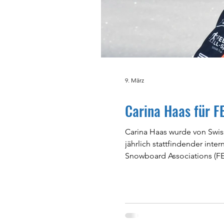
9. März
Carina Haas für F
Carina Haas wurde von Swiss-Ski fü
jährlich stattfindender int
Snowboard Associations (FESA) organisie
U18 startb