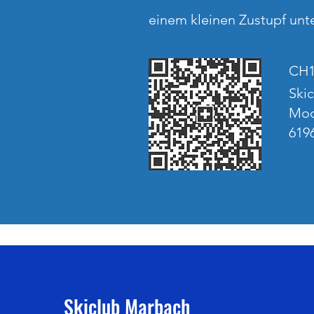
einem kleinen Zustupf unt
CH1
Ski
Moo
619
Skiclub Marbach