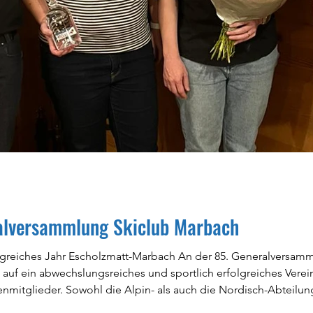
ralversammlung Skiclub Marbach
folgreiches Jahr Escholzmatt-Marbach An der 85. Generalversam
 auf ein abwechslungsreiches und sportlich erfolgreiches Verei
enmitglieder. Sowohl die Alpin- als auch die Nordisch-Abteil
ainingsprogramm mit intensiven Einheiten nach J+S-Konzept, 