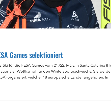
ESA Games selektioniert
r die FESA Games vom 21./22. März in Santa Caterina (ITA) selektioniert. Die
ernationaler Wettkampf für den Wintersportnachwuchs. Sie werd
rt, welcher 18 europäische Länder angehören. Im Langlauf sind die Altersstufen U16 und
erechtigt. Wir gratulieren Carina herzlich zur Selektion und wünschen ihr viel E