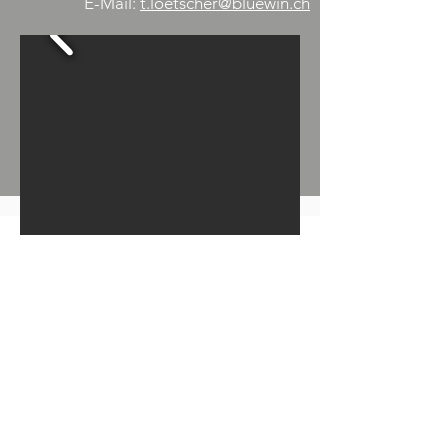
E-Mail:
t.loetscher@bluewin.ch