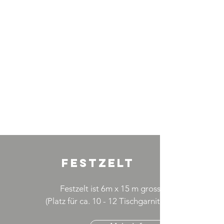
FestZelt
Festzelt ist 6m x 15 m gross.
(Platz für ca. 10 - 12 Tischgarnituren)