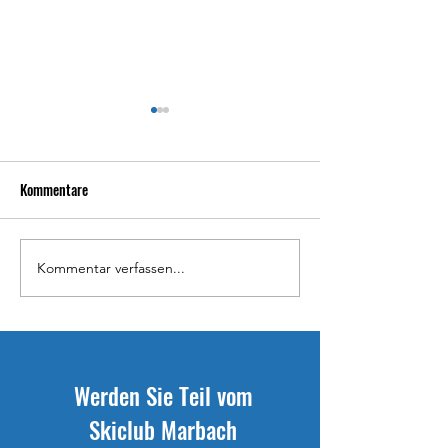
Kommentare
Kommentar verfassen...
Carina Haas für FESA Games
Ramona Schöpfer 
selektioniert
selektioniert
Werden Sie Teil vom
Skiclub Marbach