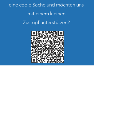
eine coole Sache und möchten uns
mit einem kleinen
Zustupf unterstützen?
CH10
8080 8002 0323 5149 0
Skiclub Marbach
Moos 3
6196 Marbach LU