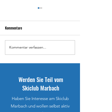
Kommentare
Kommentar verfassen...
Carina Haas für FESA Games
Ramona Schöpfer 
selektioniert
selektioniert
Werden Sie Teil vom
Skiclub Marbach
Haben Sie Interesse am Skiclub
Marbach und wollen selbst aktiv