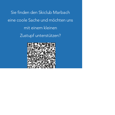
Sie finden den Skiclub Marbach
eine coole Sache und möchten uns
mit einem kleinen
Zustupf unterstützen?
CH10
8080 8002 0323 5149 0
Skiclub Marbach
Moos 3
6196 Marbach LU