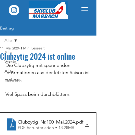
Beitrag
Alle
11. Mai 2024
1 Min. Lesezeit
Alle
Clubzytig 2024 ist online
Verein
Die Clubzytig mit spannenden 
Alpin
Informationen aus der letzten Saison ist 
online. 
Nordisch
Viel Spass beim durchblättern.
Clubzytig_Nr.100_Mai.2024
.pdf
PDF herunterladen • 13.28MB