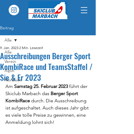
Beitrag
Alle
9. Jan. 2023
2 Min. Lesezeit
Alle
Ausschreibungen Berger Sport
Verein
KombiRace und TeamsStaffel /
Alpin
Sie & Er 2023
Nordisch
Am 
Samstag 25. Februar 2023 
führt der 
Skiclub Marbach das 
Berger Sport 
KombiRace
 durch. Die Ausschreibung 
ist aufgeschaltet. Auch dieses Jahr gibt 
es viele tolle Preise zu gewinnen, eine 
Anmeldung lohnt sich!