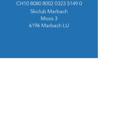
CH10
8080 8002 0323 5149 0
Skiclub Marbach
Moos 3
6196 Marbach LU
Skiclub Marbach
Skiclub Marbach
Dorfmatte 4
6196 Marbach
Impressum
Datenschutz
Statuten