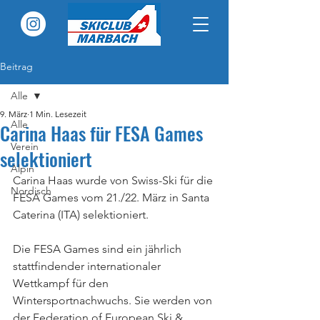
Beitrag
Alle
9. März
1 Min. Lesezeit
Alle
Carina Haas für FESA Games
Verein
selektioniert
Alpin
Carina Haas wurde von Swiss-Ski für die 
Nordisch
FESA Games vom 21./22. März in Santa 
Caterina (ITA) selektioniert.
Die FESA Games sind ein jährlich 
stattfindender internationaler 
Wettkampf für den 
Wintersportnachwuchs. Sie werden von 
der Federation of European Ski & 