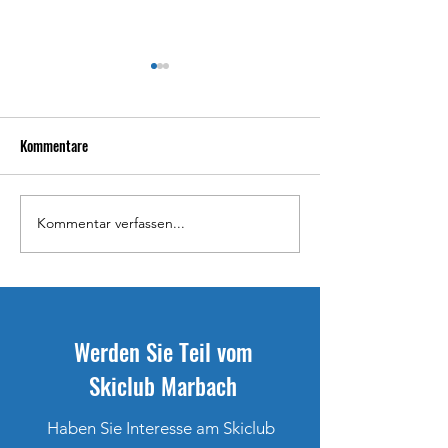
Kommentare
Kommentar verfassen...
Ramona Schöpfer für U23-WM
Ranglisten 31. & 32
selektioniert
Sport Kombi-Race
Werden Sie Teil vom
Skiclub Marbach
Haben Sie Interesse am Skiclub