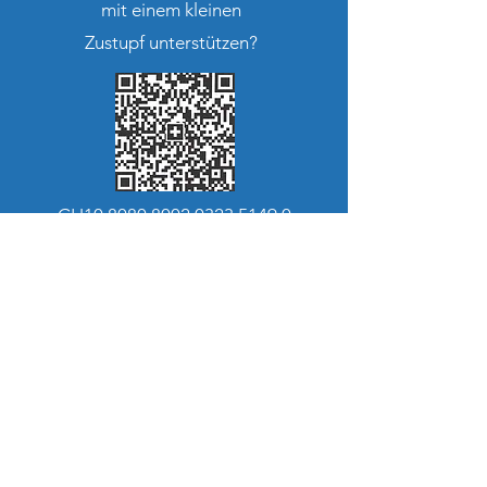
mit einem kleinen
Zustupf unterstützen?
CH10
8080 8002 0323 5149 0
Skiclub Marbach
Moos 3
6196 Marbach LU
Skiclub Marbach