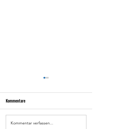
Kommentare
Kommentar verfassen...
Bericht 85.
Carina Haas für F